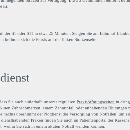
n umliegenden Straßen zur Verfügung. Etwa 5 Gehminuten entfernt befin
 ist.
 der S1 oder S11 in etwa 25 Minuten. Steigen Sie am Bahnhof Blanken
 befindet sich die Praxis auf der linken Straßenseite.
dienst
 dass Sie auch außerhalb unserer regulären
Praxisöffnungszeiten
in dring
 akuten Zahnschmerzen, einem Zahnunfall oder anhaltenden Blutungen n
e nachts übernimmt der Notdienst die Versorgung von Notfällen, um e
e diensthabenden Praxen finden Sie auch im Patientenportal der Kassen
, wohin Sie sich in einem akuten Notfall wenden können.