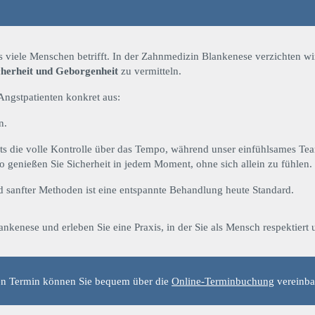
 viele Menschen betrifft. In der Zahnmedizin Blankenese verzichten wi
cherheit und Geborgenheit
zu vermitteln.
Angstpatienten konkret aus:
n.
ets die volle Kontrolle über das Tempo, während unser einfühlsames Team
o genießen Sie Sicherheit in jedem Moment, ohne sich allein zu fühlen.
 sanfter Methoden ist eine entspannte Behandlung heute Standard.
ankenese und erleben Sie eine Praxis, in der Sie als Mensch respektiert
en Termin können Sie bequem über die
Online-Terminbuchung
vereinba