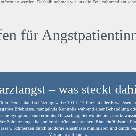
nt informiert werden. Deshalb nehmen wir uns die Zeit, zahnmedizinische 
fen für Angstpatientin
rztangst – was steckt dah
fft in Deutschland schätzungsweise 10 bis 15 Prozent aller Erwachsenen.
negative Erlebnisse, mangelnde Kontrolle während einer Behandlung ode
sche Symptome sind erhöhter Herzschlag, Schwindel oder das bewuss
er Zahnarztangst hat, sollte sie offen ansprechen: Eine einfühlsame P
assen, Schmerzen durch moderne Anästhesie minimieren und durch be
Vertrauen aufbauen.