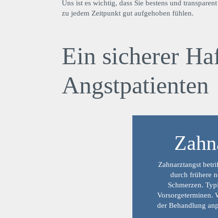
Uns ist es wichtig, dass Sie bestens und transpare
zu jedem Zeitpunkt gut aufgehoben fühlen.
Ein sicherer Ha
Angstpatienten
Zahna
Zahnarztangst betri
durch frühere 
Schmerzen. Typi
Vorsorgeterminen. W
der Behandlung anp