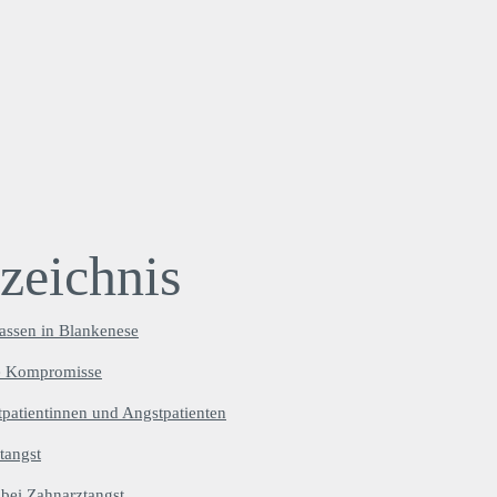
rzeichnis
ssen in Blankenese
e Kompromisse
tpatientinnen und Angstpatienten
tangst
e bei Zahnarztangst